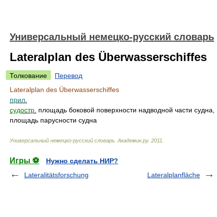
Универсальный немецко-русский словарь
Lateralplan des Überwasserschiffes
Толкование
Перевод
Lateralplan des Überwasserschiffes
прил.
судостр.
площадь боковой поверхности надводной части судна,
площадь парусности судна
Универсальный немецко-русский словарь
.
Академик.ру
.
2011
.
Игры ⚽
Нужно сделать НИР?
Lateralitätsforschung
Lateralplanfläche